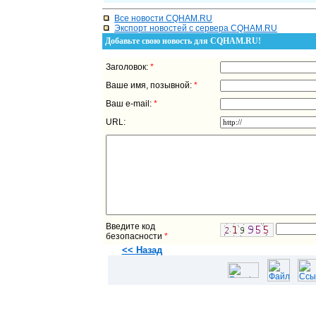
Все новости CQHAM.RU
Экспорт новостей с сервера CQHAM.RU
Добавьте свою новость для CQHAM.RU!
Заголовок:
*
Ваше имя, позывной:
*
Ваш e-mail:
*
URL:
Введите код
безопасности
*
<< Назад