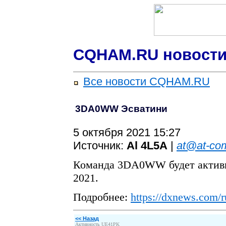
CQHAM.RU новости
Все новости CQHAM.RU
3DA0WW Эсватини
5 октября 2021 15:27
Источник:
Al 4L5A
|
at@at-co
Команда 3DA0WW будет активна
2021.
Подробнее:
https://dxnews.com/
<< Назад
Активность UE41PK