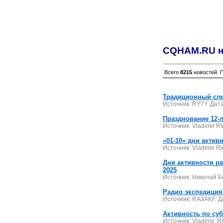
CQHAM.RU н
Всего
8215
новостей. 
Традиционный сле
Источник: RY7Y. Дата
Празднование 12-л
Источник: Vladimir R
«01-10» дни активн
Источник: Vladimir R
Дни активности р
2025
Источник: Николай Б
Радио экспедиция
Источник: RA3AKF. Д
Активность по су
Источник: Vladimir, 