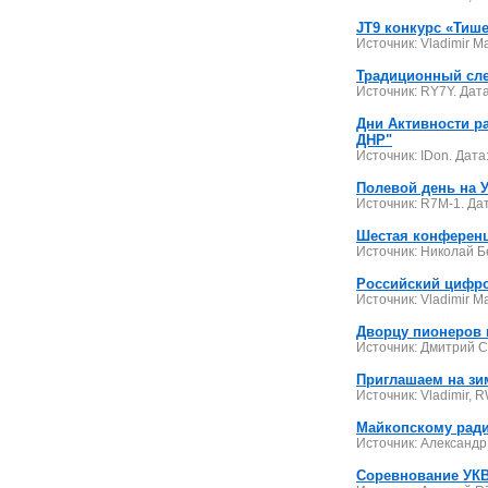
JT9 конкурс «Тише
Источник: Vladimir Ma
Традиционный сле
Источник: RY7Y. Дата
Дни Активности р
ДНР"
Источник: IDon. Дата
Полевой день на У
Источник: R7M-1. Дат
Шестая конференц
Источник: Николай Б
Российский цифро
Источник: Vladimir M
Дворцу пионеров и
Источник: Дмитрий С
Приглашаем на з
Источник: Vladimir, 
Майкопскому ради
Источник: Александр
Соревнование УКВ