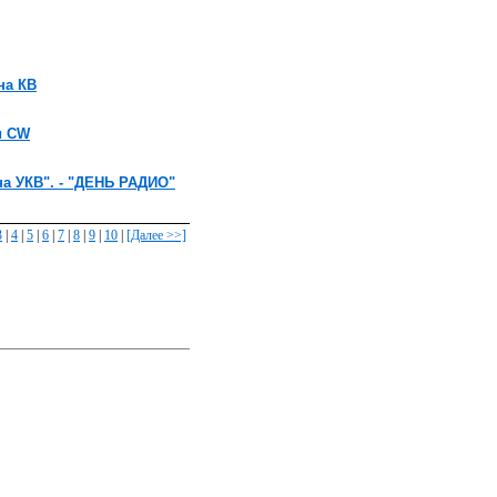
на КВ
и CW
на УКВ". - "ДЕНЬ РАДИО"
3
|
4
|
5
|
6
|
7
|
8
|
9
|
10
|
[Далее >>]