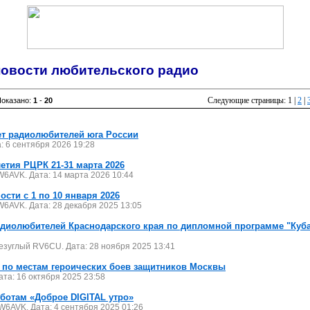
овости любительского радио
Следующие страницы: 1 |
2
|
Показано:
1
-
20
т радиолюбителей юга России
: 6 сентября 2026 19:28
етия РЦРК 21-31 марта 2026
W6AVK. Дата: 14 марта 2026 10:44
ости с 1 по 10 января 2026
W6AVK. Дата: 28 декабря 2025 13:05
адиолюбителей Краснодарского края по дипломной программе "Кубан
езуглый RV6CU. Дата: 28 ноября 2025 13:41
 по местам героических боев защитников Москвы
ата: 16 октября 2025 23:58
бботам «Доброе DIGITAL утро»
RW6AVK. Дата: 4 сентября 2025 01:26