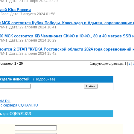
M-1. Дата: 31 октября 2024 20:29
лей Юга России
Гаас. Дата: 7 августа 2024 01:58
00 МСК состоится Кубок Победы, Краснодар и Адыгея, соревнование 
7M-1. Дата: 29 апреля 2024 10:41
8.00 МСК состоится КВ Чемпионат СКФО и ЮФО., 80 и 40 метров SSB 
7M-1. Дата: 29 апреля 2024 10:29
стоится 2 ЭТАП "КУБКА Ростовской области 2024 года соревнований 
7M-1. Дата: 28 апреля 2024 15:42
Следующие страницы: 1 |
2
|
Показано:
1
-
20
азделе новостей:
(Подробнее)
HAM.RU
й с сервера CQHAM.RU
сть для CQHAM.RU!