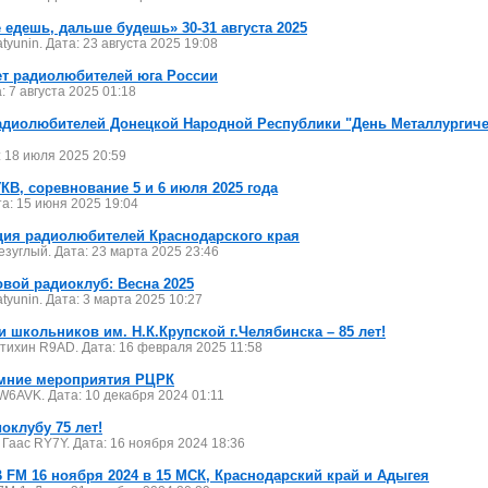
 едешь, дальше будешь» 30-31 августа 2025
tyunin. Дата: 23 августа 2025 19:08
т радиолюбителей юга России
: 7 августа 2025 01:18
адиолюбителей Донецкой Народной Республики "День Металлурги
: 18 июля 2025 20:59
КВ, соревнование 5 и 6 июля 2025 года
а: 15 июня 2025 19:04
ия радиолюбителей Краснодарского края
езуглый. Дата: 23 марта 2025 23:46
вой радиоклуб: Весна 2025
atyunin. Дата: 3 марта 2025 10:27
 школьников им. Н.К.Крупской г.Челябинска – 85 лет!
тихин R9AD. Дата: 16 февраля 2025 11:58
имние мероприятия РЦРК
RW6AVK. Дата: 10 декабря 2024 01:11
оклубу 75 лет!
 Гаас RY7Y. Дата: 16 ноября 2024 18:36
 FM 16 ноября 2024 в 15 МСК, Краснодарский край и Адыгея