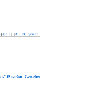
3
|
4
|
5
|
6
|
7
|
8
|
9
|
10
|
[Далее >>]
ь" 29 ноября - 7 декабря