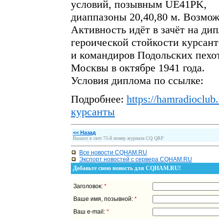
условий, позывным UE41PK,
диаппазоны 20,40,80 м. Возмож
Активность идёт в зачёт на ди
героической стойкости курсант
и командиров Подольских пехо
Москвы в октябре 1941 года.
Условия диплома по ссылке:
Подробнее:
https://hamradioclu
курсанты
<< Назад
Вышел в свет 75-й номер журнала CQ QRP
Все новости CQHAM.RU
Экспорт новостей с сервера CQHAM.RU
Добавьте свою новость для CQHAM.RU!
Заголовок:
*
Ваше имя, позывной:
*
Ваш e-mail:
*