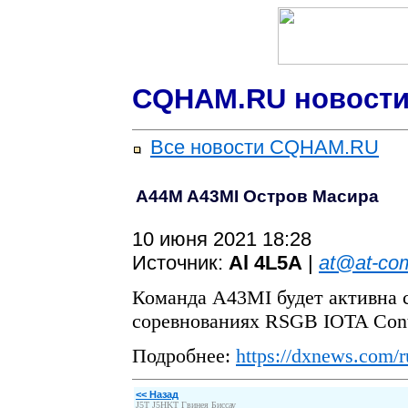
CQHAM.RU новости
Все новости CQHAM.RU
A44M A43MI Остров Масира
10 июня 2021 18:28
Источник:
Al 4L5A
|
at@at-co
Команда A43MI будет активна с
соревнованиях RSGB IOTA Cont
Подробнее:
https://dxnews.com/r
<< Назад
J5T J5HKT Гвинея Биссау