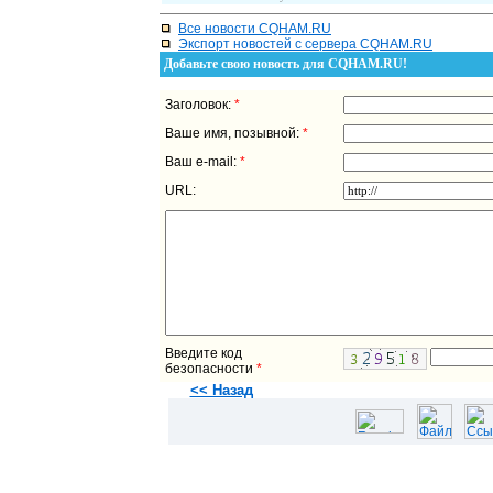
Все новости CQHAM.RU
Экспорт новостей с сервера CQHAM.RU
Добавьте свою новость для CQHAM.RU!
Заголовок:
*
Ваше имя, позывной:
*
Ваш e-mail:
*
URL:
Введите код
безопасности
*
<< Назад