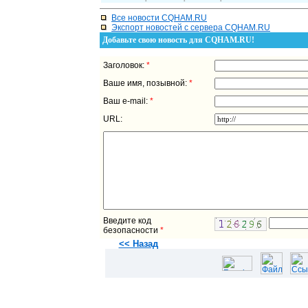
Все новости CQHAM.RU
Экспорт новостей с сервера CQHAM.RU
Добавьте свою новость для CQHAM.RU!
Заголовок:
*
Ваше имя, позывной:
*
Ваш e-mail:
*
URL:
Введите код
безопасности
*
<< Назад