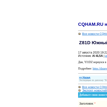
CQHAM.RU н
Все новости CQ
Z81D Южны
17 августа 2020 19:2
Источник:
Al 4L5A
|
a
Дия, YI1DZ вернулся в
Подробнее:
https://dxn
<< Назад
Экспедиция по диплому
Все новости CQ
Экспорт новосте
Добавьте свою ново
Заголовок:
*