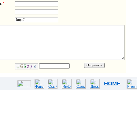
:
*
HOME