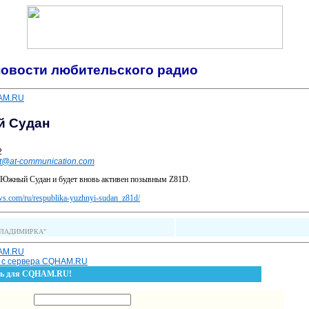
овости любительского радио
HAM.RU
й Судан
2
t@at-communication.com
 Южный Судан и будет вновь активен позывным Z81D.
ews.com/ru/respublika-yuzhnyi-sudan_z81d/
 "ВЛАДИМИРКА"
HAM.RU
й с сервера CQHAM.RU
сть для CQHAM.RU!