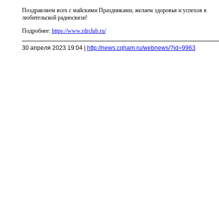
Поздравляем всех с майскими Праздниками, желаем здоровья и успехов в
любительской радиосвязи!
Подробнее:
https://www.rdrclub.ru/
30 апреля 2023 19:04 |
http://news.cqham.ru/webnews/?id=9963