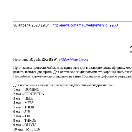
30 апреля 2023 19:04 |
http://news.cqham.ru/webnews/?id=9963
Источник:
Юрий, RK3DSW
|
rk3dsw@rambler.ru
Приглашаем провести майские праздничные дни в увлекательных эфирных меро
разыгрываются два приза. Для охотников за дипломами это хорошая возможн
Подробное положение опубликовано на сайте Российского цифрового радиолюб
Для проведения связей предлагается следующий календарный план:
1 мая - DOMINO
2 мая - CONTESTIA
3 мая - HELL
4 мая - MT63
5 мая - THOR
6 мая - JT9
7 мая - T10
8 мая - THROB
9 мая - OLIVIA
10 мая - MFSK16