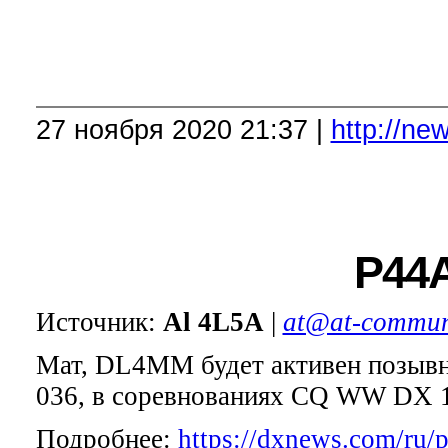
27 ноября 2020 21:37 |
http://n
P44
Источник:
Al 4L5A
|
at@at-commun
Мат, DL4MM будет активен позывн
036, в соревнованиях CQ WW DX 16
Подробнее:
https://dxnews.com/ru/