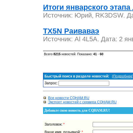
Итоги январского этапа 
Источник: Юрий, RK3DSW. Дат
TX5N Раиваваэ
Источник: Al 4L5A. Дата: 2 я
Всего
8215
новостей. Показано:
41
-
60
Быстрый поиск в разделе новостей:
(Подробнее
Запрос:
Все новости CQHAM.RU
Экспорт новостей с сервера CQHAM.RU
Добавьте свою новость для CQHAM.RU!
Заголовок:
*
Ваше имя, позывной:
*