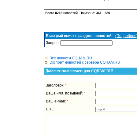
Всего
8215
новостей. Показано:
361
-
380
Быстрый поиск в разделе новостей:
(Подробнее
Запрос:
Все новости CQHAM.RU
Экспорт новостей с сервера CQHAM.RU
Добавьте свою новость для CQHAM.RU!
Заголовок:
*
Ваше имя, позывной:
*
Ваш e-mail:
*
URL: